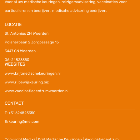
V
oor al uw medische keuringen, reizigersadvisering, vaccinaties voor
particulieren en bedrijven, medische advisering bedrijven.
LOCATIE
St. Antonius ZH Woerden
Polanerbaan 2 Zorgpassage 15
3447 GN Woerden
06-24823350
WEBSITES
www.krijtmedischekeuringen.nl
www.rijbewijskeuring.biz
www.vaccinatiecentrumwoerden.nl
CONTACT
T:
+31 624823350
E: keuring@me.com
Copyright Medixs | Krijt Medische Keuringen | Vaccinatiecentrum