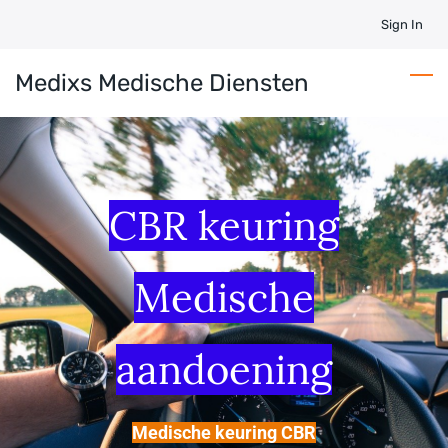
Skip
Sign In
to
main
Medixs Medische Diensten
content
CBR keuring
​Medische
aandoening
Medische keuring CBR