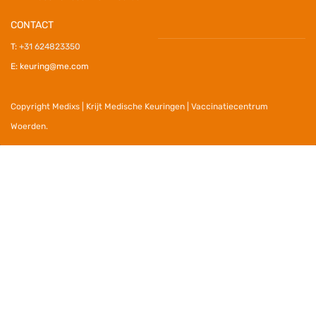
CONTACT
T:
+31 624823350
E: keuring@me.com
Copyright Medixs | Krijt Medische Keuringen | Vaccinatiecentrum
Woerden.