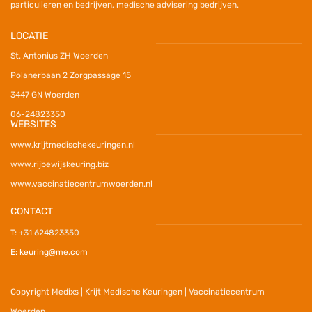
particulieren en bedrijven, medische advisering bedrijven.
LOCATIE
St. Antonius ZH Woerden
Polanerbaan 2 Zorgpassage 15
3447 GN Woerden
06-24823350
WEBSITES
www.krijtmedischekeuringen.nl
www.rijbewijskeuring.biz
www.vaccinatiecentrumwoerden.nl
CONTACT
T:
+31 624823350
E: keuring@me.com
Copyright Medixs | Krijt Medische Keuringen | Vaccinatiecentrum
Woerden.