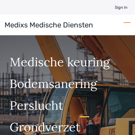
Skip
Sign In
to
main
Medixs Medische Diensten
content
Medische keuring
Bodemsanering
Perslucht
​Grondverzet