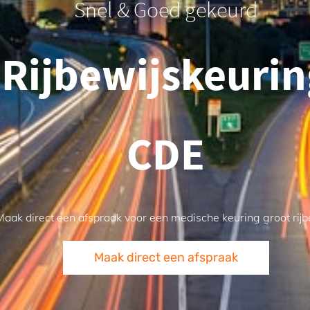
Snel & Goed gekeurd
Rijbewijskeurin
​CDE
Maak direct een afspraak voor een medische keuring groot rijb
Maak direct een afspraak