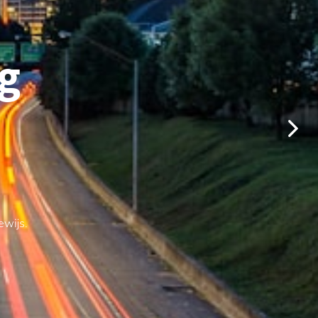
g
ewijs.