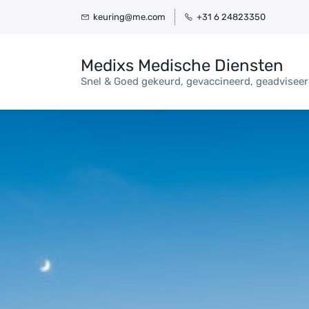
Skip
keuring@me.com
+31 6 24823350
to
main
Medixs Medische Diensten
content
Snel & Goed gekeurd, gevaccineerd, geadvisee