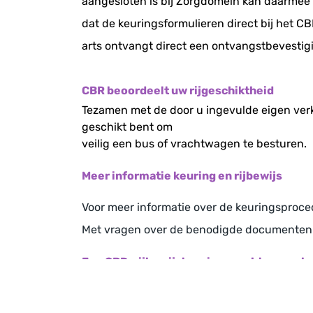
aangesloten is bij Zorgdomein kan daarmee 
dat de keuringsformulieren direct bij het CB
arts ontvangt direct een ontvangstbevestig
CBR beoordeelt uw rijgeschiktheid
Tezamen met de door u ingevulde eigen verk
geschikt bent om
veilig een bus of vrachtwagen te besturen. I
Meer informatie keuring en rijbewijs
Voor meer informatie over de keuringsproced
Met vragen over de benodigde documenten e
Een CBR-rijbewijskeuring vrachtwagen bes
Gesprek met de arbo-arts of bedrijfsarts.
Bloeddrukmeting in rust.