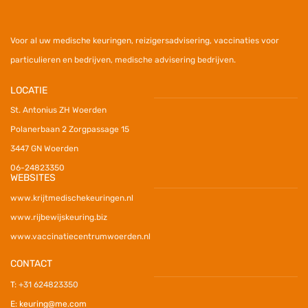
V
oor al uw medische keuringen, reizigersadvisering, vaccinaties voor
particulieren en bedrijven, medische advisering bedrijven.
LOCATIE
St. Antonius ZH Woerden
Polanerbaan 2 Zorgpassage 15
3447 GN Woerden
06-24823350
WEBSITES
www.krijtmedischekeuringen.nl
www.rijbewijskeuring.biz
www.vaccinatiecentrumwoerden.nl
CONTACT
T:
+31 624823350
E: keuring@me.com